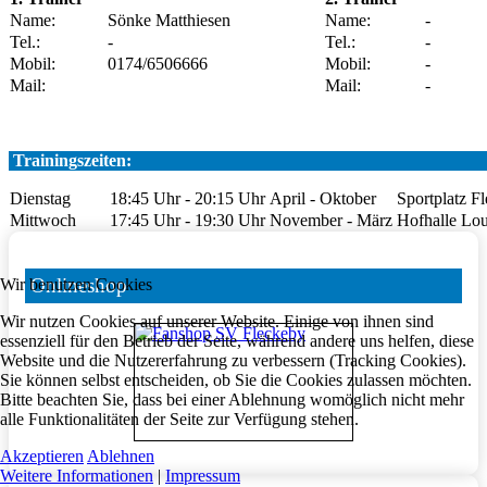
Name:
Sönke Matthiesen
Name:
-
Tel.:
-
Tel.:
-
Mobil:
0174/6506666
Mobil:
-
Mail:
Mail:
-
Trainingszeiten:
Dienstag
18:45 Uhr - 20:15 Uhr
April - Oktober
Sportplatz F
Mittwoch
17:45 Uhr - 19:30 Uhr
November - März
Hofhalle Lou
Onlineshop
Wir benutzen Cookies
Wir nutzen Cookies auf unserer Website. Einige von ihnen sind
essenziell für den Betrieb der Seite, während andere uns helfen, diese
Website und die Nutzererfahrung zu verbessern (Tracking Cookies).
Sie können selbst entscheiden, ob Sie die Cookies zulassen möchten.
Bitte beachten Sie, dass bei einer Ablehnung womöglich nicht mehr
alle Funktionalitäten der Seite zur Verfügung stehen.
Akzeptieren
Ablehnen
Weitere Informationen
|
Impressum