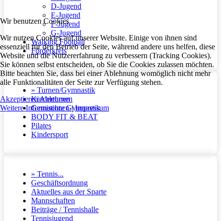
D-Jugend
E-Jugend
Wir benutzen Cookies
F-Jugend
G-Jugend
Wir nutzen Cookies auf unserer Website. Einige von ihnen sind
Walking Football
essenziell für den Betrieb der Seite, während andere uns helfen, diese
Förderkreis
Website und die Nutzererfahrung zu verbessern (Tracking Cookies).
Sie können selbst entscheiden, ob Sie die Cookies zulassen möchten.
Bitte beachten Sie, dass bei einer Ablehnung womöglich nicht mehr
alle Funktionalitäten der Seite zur Verfügung stehen.
» Turnen/Gymnastik
Kinderturnen
Akzeptieren
Ablehnen
Gemischte Gymnastik
Weitere Informationen
|
Impressum
BODY FIT & BEAT
Pilates
Kindersport
» Tennis...
Geschäftsordnung
Aktuelles aus der Sparte
Mannschaften
Beiträge / Tennishalle
Tennisjugend