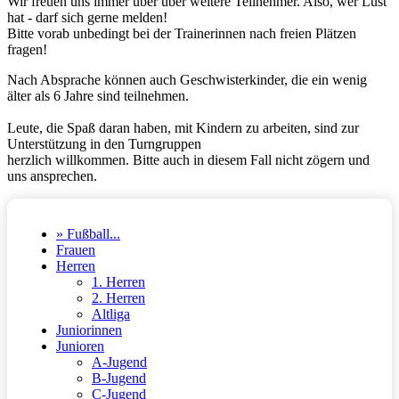
Wir freuen uns immer über über weitere Teilnehmer. Also, wer Lust
hat - darf sich gerne melden!
Bitte vorab unbedingt bei der Trainerinnen nach freien Plätzen
fragen!
Nach Absprache können auch Geschwisterkinder, die ein wenig
älter als 6 Jahre sind teilnehmen.
Leute, die Spaß daran haben, mit Kindern zu arbeiten, sind zur
Unterstützung in den Turngruppen
herzlich willkommen. Bitte auch in diesem Fall nicht zögern und
uns ansprechen.
» Fußball...
Frauen
Herren
1. Herren
2. Herren
Altliga
Juniorinnen
Junioren
A-Jugend
B-Jugend
C-Jugend