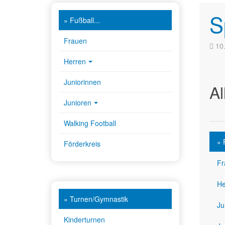
S
» Fußball...
Frauen
10
Herren
Juniorinnen
Al
Junioren
Walking Football
» 
Förderkreis
Fr
He
» Turnen/Gymnastik
Ju
Kinderturnen