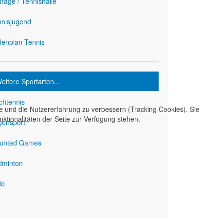
träge / Tennishalle
nnisjugend
lenplan Tennis
eitere Sportarten...
chtennis
te und die Nutzererfahrung zu verbessern (Tracking Cookies). Sie
ktionalitäten der Seite zur Verfügung stehen.
gensport
unted Games
dminton
do