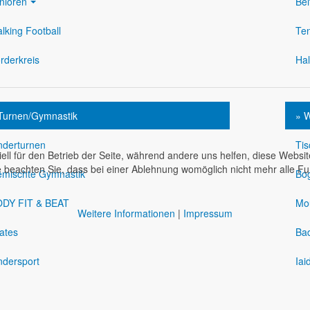
nioren
Bei
lking Football
Te
rderkreis
Hal
Turnen/Gymnastik
» W
nderturnen
Tis
ell für den Betrieb der Seite, während andere uns helfen, diese Websi
 beachten Sie, dass bei einer Ablehnung womöglich nicht mehr alle Fun
mischte Gymnastik
Bo
DY FIT & BEAT
Mo
Weitere Informationen
|
Impressum
lates
Ba
ndersport
Iai