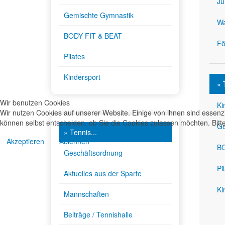
Ju
Gemischte Gymnastik
Wa
BODY FIT & BEAT
Fö
Pilates
Kindersport
» 
Wir benutzen Cookies
Ki
Wir nutzen Cookies auf unserer Website. Einige von ihnen sind essenzi
können selbst entscheiden, ob Sie die Cookies zulassen möchten. Bitte
Ge
» Tennis...
Akzeptieren
Ablehnen
BO
Geschäftsordnung
Pi
Aktuelles aus der Sparte
Ki
Mannschaften
Beiträge / Tennishalle